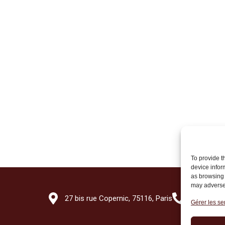
To provide t
device infor
as browsing 
may adversel
27 bis rue Copernic, 75116, Paris
+33 (0)1 7
Gérer les se