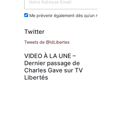
Env
Me prévenir également dès qu’un nouvel article est p
Twitter
Tweets de @IdLibertes
VIDEO À LA UNE –
Dernier passage de
Charles Gave sur TV
Libertés