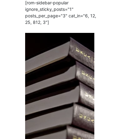
[rom-sidebar-popular
ignore_sticky_posts="1"
posts_per_page="3" cat_in="6, 12,
25, 812, 3"]