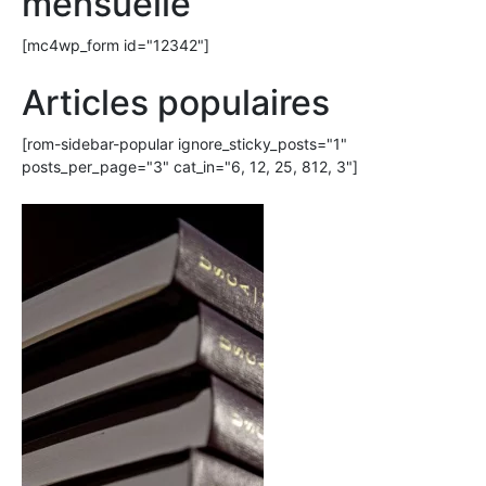
mensuelle
[mc4wp_form id="12342"]
Articles populaires
[rom-sidebar-popular ignore_sticky_posts="1"
posts_per_page="3" cat_in="6, 12, 25, 812, 3"]