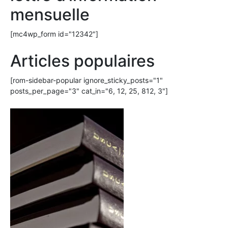
mensuelle
[mc4wp_form id="12342"]
Articles populaires
[rom-sidebar-popular ignore_sticky_posts="1"
posts_per_page="3" cat_in="6, 12, 25, 812, 3"]