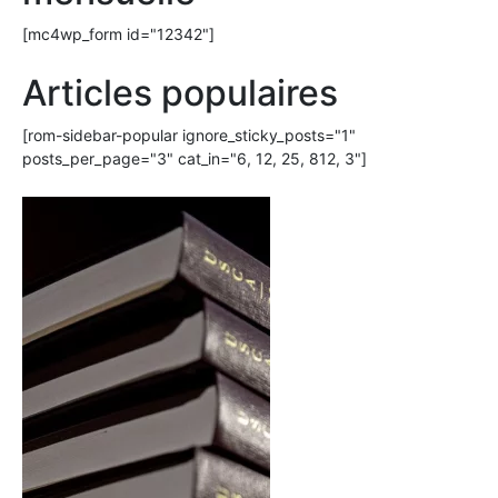
[mc4wp_form id="12342"]
Articles populaires
[rom-sidebar-popular ignore_sticky_posts="1"
posts_per_page="3" cat_in="6, 12, 25, 812, 3"]