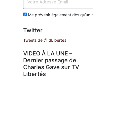
Env
Me prévenir également dès qu’un nouvel article est p
Twitter
Tweets de @IdLibertes
VIDEO À LA UNE –
Dernier passage de
Charles Gave sur TV
Libertés