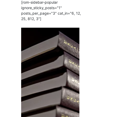
[rom-sidebar-popular
ignore_sticky_posts="1"
posts_per_page="3" cat_in="6, 12,
25, 812, 3"]