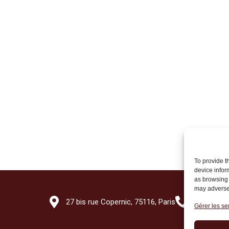
To provide t
device infor
as browsing 
may adversel
27 bis rue Copernic, 75116, Paris
+33 (0)1 7
Gérer les se