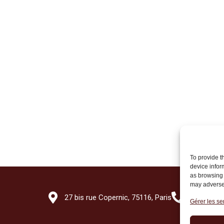
To provide t
device infor
as browsing 
may adversel
27 bis rue Copernic, 75116, Paris
+33 (0)1 7
Gérer les se