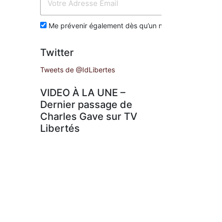
Env
Me prévenir également dès qu’un nouvel article est p
Twitter
Tweets de @IdLibertes
VIDEO À LA UNE –
Dernier passage de
Charles Gave sur TV
Libertés