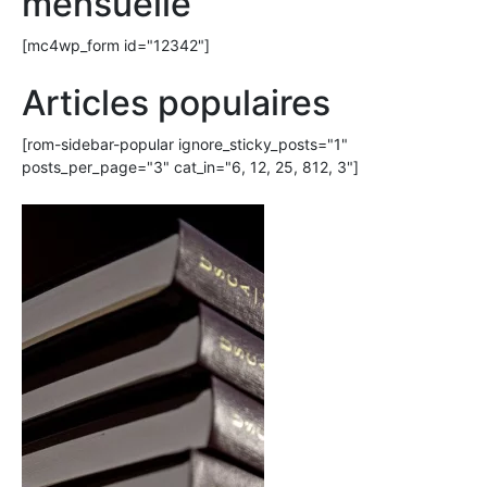
mensuelle
[mc4wp_form id="12342"]
Articles populaires
[rom-sidebar-popular ignore_sticky_posts="1"
posts_per_page="3" cat_in="6, 12, 25, 812, 3"]