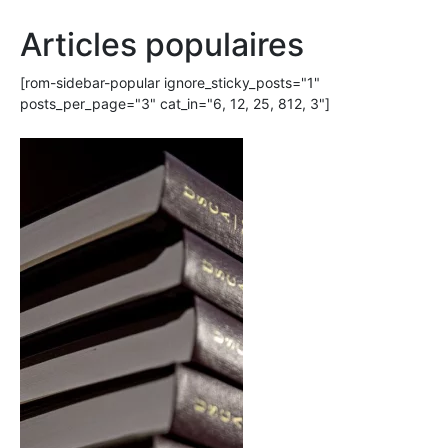
Articles populaires
[rom-sidebar-popular ignore_sticky_posts="1"
posts_per_page="3" cat_in="6, 12, 25, 812, 3"]