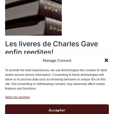
Les liveres de Charles Gave
enfin reedites!
Manage Consent
Au magasin
To provide the best experiences, we use technologies like cookies to store
and/or access device information. Consenting to these technologies will
allow us to process data such as browsing behavior or unique IDs on this
site. Not consenting or withdrawing consent, may adversely affect certain
features and functions.
Gérer les services
Institut des Libertés
27 bis rue Copernic, 75116, Paris
Accepter
+33 (0)1 71 20 45 39