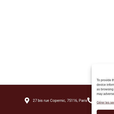
To provide t
device infor
as browsing 
may adversel
27 bis rue Copernic, 75116, Paris
+33 (0)1 7
Gérer les se