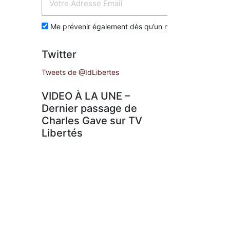
Env
Me prévenir également dès qu’un nouvel article est p
Twitter
Tweets de @IdLibertes
VIDEO À LA UNE –
Dernier passage de
Charles Gave sur TV
Libertés