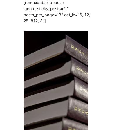
[rom-sidebar-popular
ignore_sticky_posts="1"
posts_per_page="3" cat_in="6, 12,
25, 812, 3"]