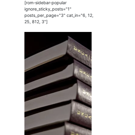
[rom-sidebar-popular
ignore_sticky_posts="1"
posts_per_page="3" cat_in="6, 12,
25, 812, 3"]