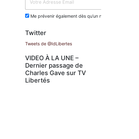
Env
Me prévenir également dès qu’un nouvel article est p
Twitter
Tweets de @IdLibertes
VIDEO À LA UNE –
Dernier passage de
Charles Gave sur TV
Libertés