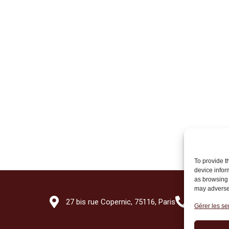
To provide t
device infor
as browsing 
may adversel
27 bis rue Copernic, 75116, Paris
+33 (0)1 7
Gérer les se