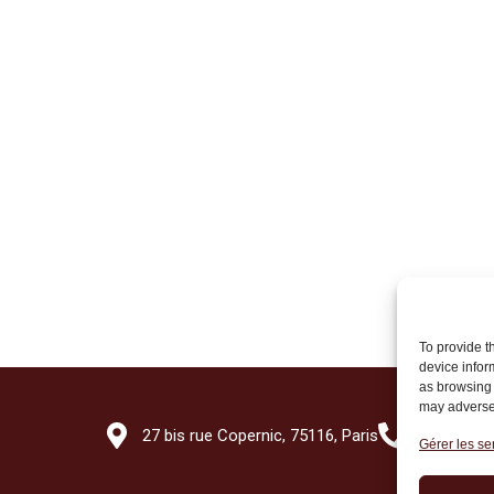
To provide t
device infor
as browsing 
may adversel
27 bis rue Copernic, 75116, Paris
+33 (0)1 7
Gérer les se