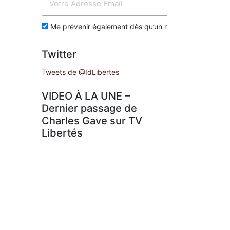
Env
Me prévenir également dès qu’un nouvel article est p
Twitter
Tweets de @IdLibertes
VIDEO À LA UNE –
Dernier passage de
Charles Gave sur TV
Libertés