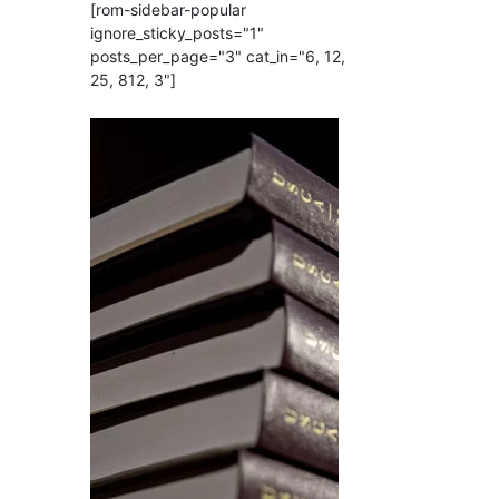
[rom-sidebar-popular
ignore_sticky_posts="1"
posts_per_page="3" cat_in="6, 12,
25, 812, 3"]