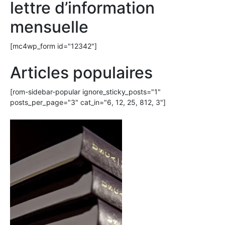
lettre d’information
mensuelle
[mc4wp_form id="12342"]
Articles populaires
[rom-sidebar-popular ignore_sticky_posts="1"
posts_per_page="3" cat_in="6, 12, 25, 812, 3"]