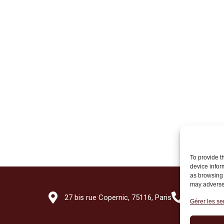
To provide t
device infor
as browsing 
may adversel
27 bis rue Copernic, 75116, Paris
+33 (0)1 7
Gérer les se