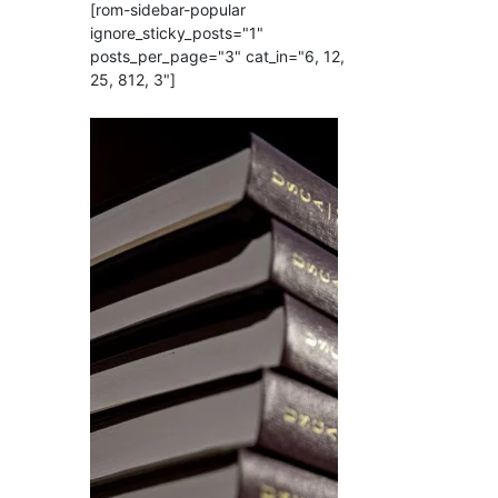
[rom-sidebar-popular
ignore_sticky_posts="1"
posts_per_page="3" cat_in="6, 12,
25, 812, 3"]