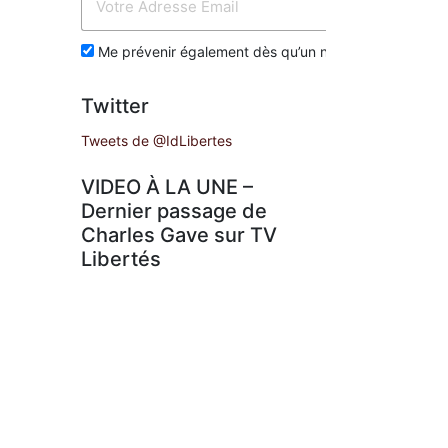
Env
Me prévenir également dès qu’un nouvel article est p
Twitter
Tweets de @IdLibertes
VIDEO À LA UNE –
Dernier passage de
Charles Gave sur TV
Libertés