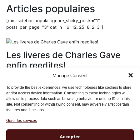
Articles populaires
[rom-sidebar-popular ignore_sticky_posts="1"
posts_per_page="3" cat_in="6, 12, 25, 812, 3"]
Les liveres de Charles Gave
enfin reedites!
Manage Consent
Au magasin
To provide the best experiences, we use technologies like cookies to store
and/or access device information. Consenting to these technologies will
allow us to process data such as browsing behavior or unique IDs on this
site. Not consenting or withdrawing consent, may adversely affect certain
features and functions.
Gérer les services
Institut des Libertés
27 bis rue Copernic, 75116, Paris
Accepter