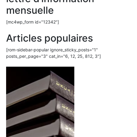
mensuelle
[mc4wp_form id="12342"]
Articles populaires
[rom-sidebar-popular ignore_sticky_posts="1"
posts_per_page="3" cat_in="6, 12, 25, 812, 3"]