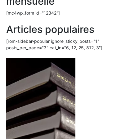
mensuelle
[mc4wp_form id="12342"]
Articles populaires
[rom-sidebar-popular ignore_sticky_posts="1"
posts_per_page="3" cat_in="6, 12, 25, 812, 3"]