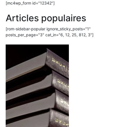
[mc4wp_form id="12342"]
Articles populaires
[rom-sidebar-popular ignore_sticky_posts="1"
posts_per_page="3" cat_in="6, 12, 25, 812, 3"]