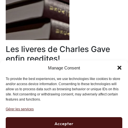
Les liveres de Charles Gave
enfin reedites!
Manage Consent
Au magasin
To provide the best experiences, we use technologies like cookies to store
and/or access device information. Consenting to these technologies will
allow us to process data such as browsing behavior or unique IDs on this
site. Not consenting or withdrawing consent, may adversely affect certain
features and functions.
Gérer les services
Institut des Libertés
27 bis rue Copernic, 75116, Paris
Accepter
+33 (0)1 71 20 45 39