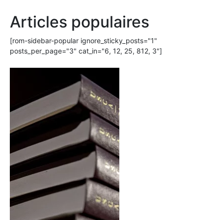
Articles populaires
[rom-sidebar-popular ignore_sticky_posts="1"
posts_per_page="3" cat_in="6, 12, 25, 812, 3"]