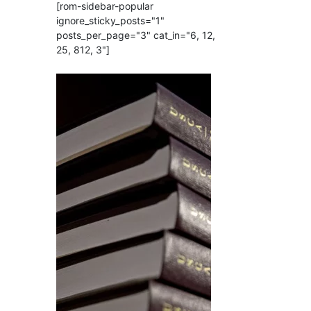
[rom-sidebar-popular
ignore_sticky_posts="1"
posts_per_page="3" cat_in="6, 12,
25, 812, 3"]