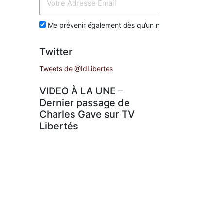
Env
Me prévenir également dès qu’un nouvel article est p
Twitter
Tweets de @IdLibertes
VIDEO À LA UNE –
Dernier passage de
Charles Gave sur TV
Libertés