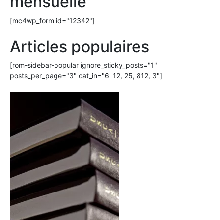
mensuelle
[mc4wp_form id="12342"]
Articles populaires
[rom-sidebar-popular ignore_sticky_posts="1"
posts_per_page="3" cat_in="6, 12, 25, 812, 3"]