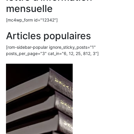
mensuelle
[mc4wp_form id="12342"]
Articles populaires
[rom-sidebar-popular ignore_sticky_posts="1"
posts_per_page="3" cat_in="6, 12, 25, 812, 3"]