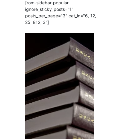
[rom-sidebar-popular
ignore_sticky_posts="1"
posts_per_page="3" cat_in="6, 12,
25, 812, 3"]