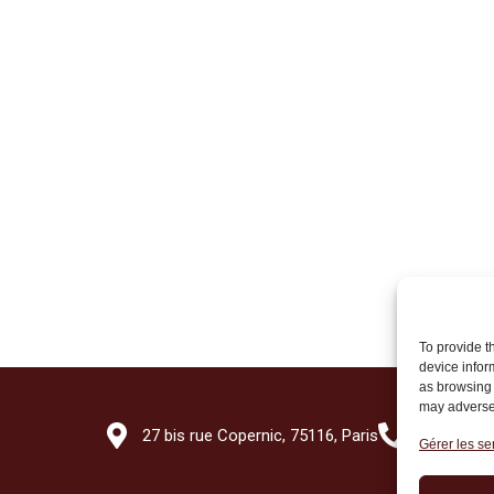
To provide t
device infor
as browsing 
may adversel
27 bis rue Copernic, 75116, Paris
+33 (0)1 7
Gérer les se