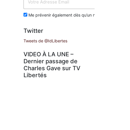
Env
Me prévenir également dès qu’un nouvel article est p
Twitter
Tweets de @IdLibertes
VIDEO À LA UNE –
Dernier passage de
Charles Gave sur TV
Libertés