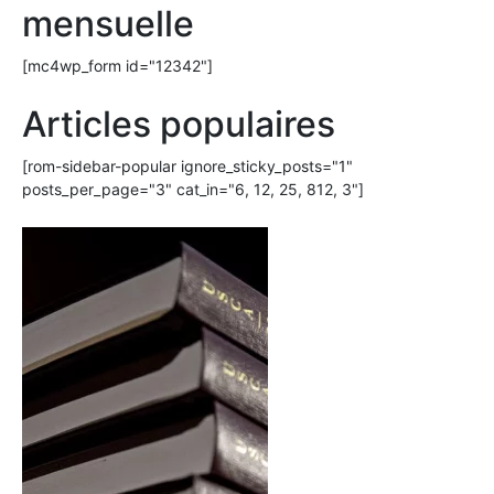
mensuelle
[mc4wp_form id="12342"]
Articles populaires
[rom-sidebar-popular ignore_sticky_posts="1"
posts_per_page="3" cat_in="6, 12, 25, 812, 3"]