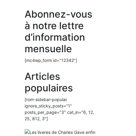
Abonnez-vous
à notre lettre
d’information
mensuelle
[mc4wp_form id="12342"]
Articles
populaires
[rom-sidebar-popular
ignore_sticky_posts="1"
posts_per_page="3" cat_in="6, 12,
25, 812, 3"]