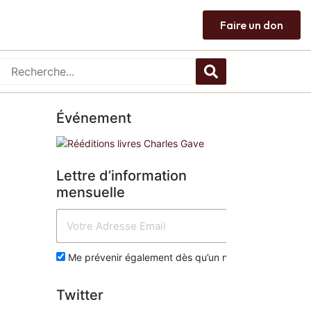
Faire un don
Événement
Lettre d’information
mensuelle
Env
Me prévenir également dès qu’un nouvel article est p
Twitter