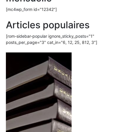
[mc4wp_form id="12342"]
Articles populaires
[rom-sidebar-popular ignore_sticky_posts="1"
posts_per_page="3" cat_in="6, 12, 25, 812, 3"]