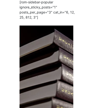
[rom-sidebar-popular
ignore_sticky_posts="1"
posts_per_page="3" cat_in="6, 12,
25, 812, 3"]