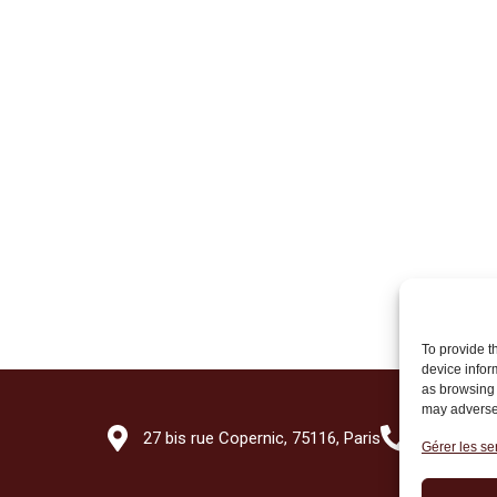
To provide t
device infor
as browsing 
may adversel
27 bis rue Copernic, 75116, Paris
+33 (0)1 7
Gérer les se