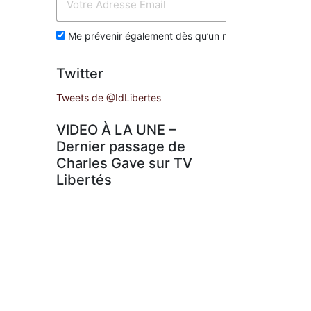
Env
Me prévenir également dès qu’un nouvel article est p
Twitter
Tweets de @IdLibertes
VIDEO À LA UNE –
Dernier passage de
Charles Gave sur TV
Libertés