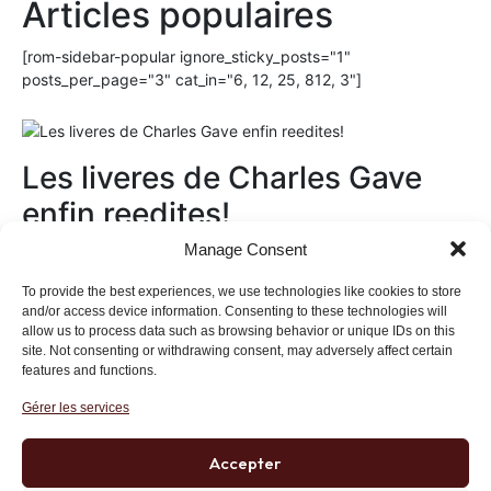
Articles populaires
[rom-sidebar-popular ignore_sticky_posts="1"
posts_per_page="3" cat_in="6, 12, 25, 812, 3"]
Les liveres de Charles Gave
enfin reedites!
Manage Consent
Au magasin
To provide the best experiences, we use technologies like cookies to store
and/or access device information. Consenting to these technologies will
allow us to process data such as browsing behavior or unique IDs on this
site. Not consenting or withdrawing consent, may adversely affect certain
features and functions.
Gérer les services
Institut des Libertés
27 bis rue Copernic, 75116, Paris
Accepter
+33 (0)1 71 20 45 39