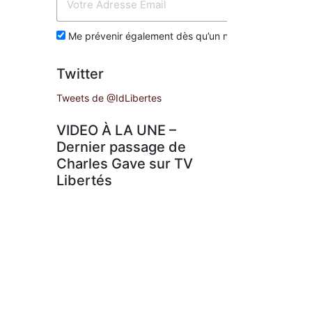
Env
Me prévenir également dès qu’un nouvel article est p
Twitter
Tweets de @IdLibertes
VIDEO À LA UNE –
Dernier passage de
Charles Gave sur TV
Libertés