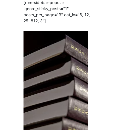
[rom-sidebar-popular
ignore_sticky_posts="1"
posts_per_page="3" cat_in="6, 12,
25, 812, 3"]