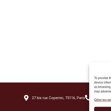
To provide t
device infor
as browsing 
may adversel
27 bis rue Copernic, 75116, Paris
+33 (0)1 7
Gérer les se