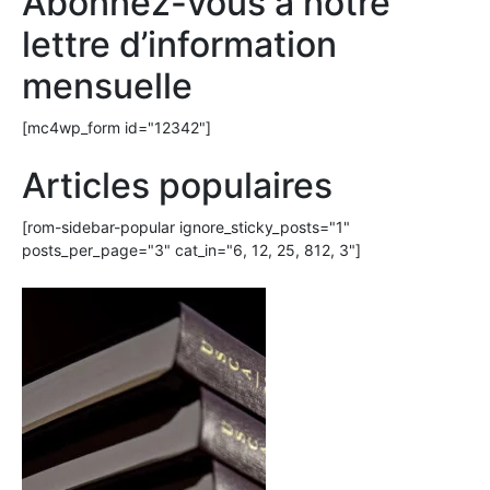
Abonnez-vous à notre
lettre d’information
mensuelle
[mc4wp_form id="12342"]
Articles populaires
[rom-sidebar-popular ignore_sticky_posts="1"
posts_per_page="3" cat_in="6, 12, 25, 812, 3"]