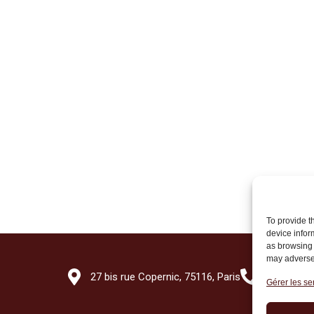
To provide t
device infor
as browsing 
may adversel
27 bis rue Copernic, 75116, Paris
+33 (0)1 7
Gérer les se