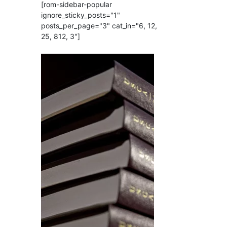
[rom-sidebar-popular
ignore_sticky_posts="1"
posts_per_page="3" cat_in="6, 12,
25, 812, 3"]