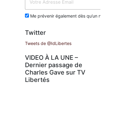
Env
Me prévenir également dès qu’un nouvel article est p
Twitter
Tweets de @IdLibertes
VIDEO À LA UNE –
Dernier passage de
Charles Gave sur TV
Libertés