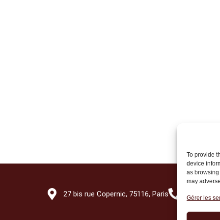
To provide t
device infor
as browsing 
may adversel
27 bis rue Copernic, 75116, Paris
+33 (0)1 7
Gérer les se