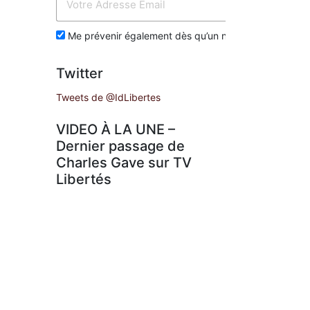
Env
Me prévenir également dès qu’un nouvel article est p
Twitter
Tweets de @IdLibertes
VIDEO À LA UNE –
Dernier passage de
Charles Gave sur TV
Libertés