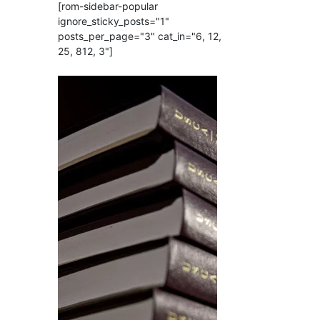
[rom-sidebar-popular
ignore_sticky_posts="1"
posts_per_page="3" cat_in="6, 12,
25, 812, 3"]