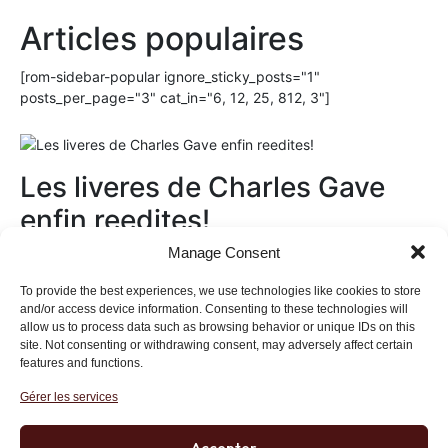
Articles populaires
[rom-sidebar-popular ignore_sticky_posts="1"
posts_per_page="3" cat_in="6, 12, 25, 812, 3"]
Les liveres de Charles Gave
enfin reedites!
Manage Consent
Au magasin
To provide the best experiences, we use technologies like cookies to store
and/or access device information. Consenting to these technologies will
allow us to process data such as browsing behavior or unique IDs on this
site. Not consenting or withdrawing consent, may adversely affect certain
features and functions.
Gérer les services
Institut des Libertés
27 bis rue Copernic, 75116, Paris
Accepter