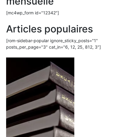
mensuelle
[mc4wp_form id="12342"]
Articles populaires
[rom-sidebar-popular ignore_sticky_posts="1"
posts_per_page="3" cat_in="6, 12, 25, 812, 3"]