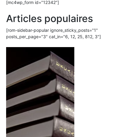
[mc4wp_form id="12342"]
Articles populaires
[rom-sidebar-popular ignore_sticky_posts="1"
posts_per_page="3" cat_in="6, 12, 25, 812, 3"]