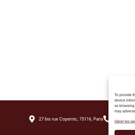
To provide t
device infor
as browsing 
may adversel
27 bis rue Copernic, 75116, Paris
+33 (0)1 7
Gérer les se