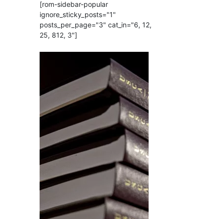
[rom-sidebar-popular
ignore_sticky_posts="1"
posts_per_page="3" cat_in="6, 12,
25, 812, 3"]