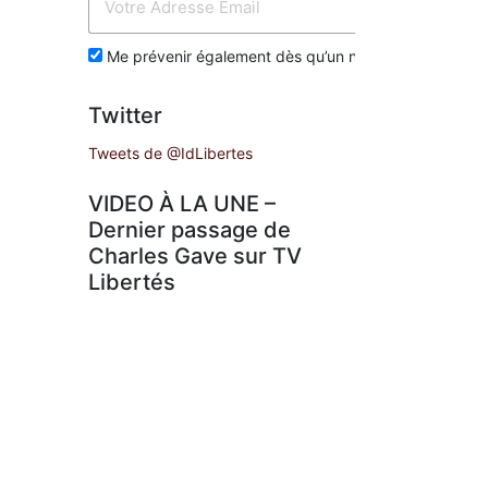
Env
Me prévenir également dès qu’un nouvel article est p
Twitter
Tweets de @IdLibertes
VIDEO À LA UNE –
Dernier passage de
Charles Gave sur TV
Libertés