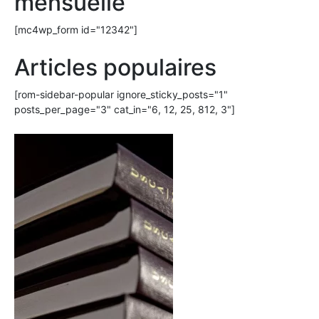
mensuelle
[mc4wp_form id="12342"]
Articles populaires
[rom-sidebar-popular ignore_sticky_posts="1"
posts_per_page="3" cat_in="6, 12, 25, 812, 3"]