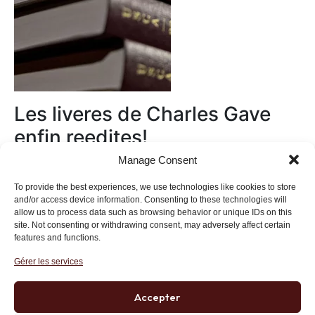
Les liveres de Charles Gave
enfin reedites!
Manage Consent
Au magasin
To provide the best experiences, we use technologies like cookies to store
and/or access device information. Consenting to these technologies will
allow us to process data such as browsing behavior or unique IDs on this
site. Not consenting or withdrawing consent, may adversely affect certain
features and functions.
Gérer les services
Institut des Libertés
27 bis rue Copernic, 75116, Paris
Accepter
+33 (0)1 71 20 45 39