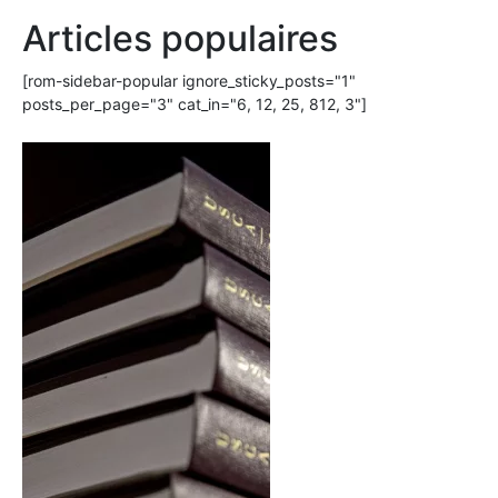
Articles populaires
[rom-sidebar-popular ignore_sticky_posts="1"
posts_per_page="3" cat_in="6, 12, 25, 812, 3"]