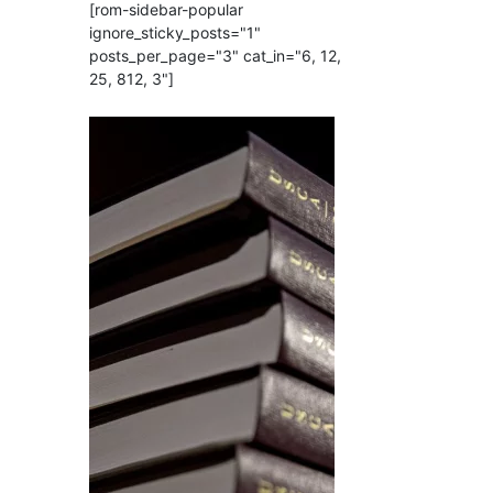
[rom-sidebar-popular
ignore_sticky_posts="1"
posts_per_page="3" cat_in="6, 12,
25, 812, 3"]