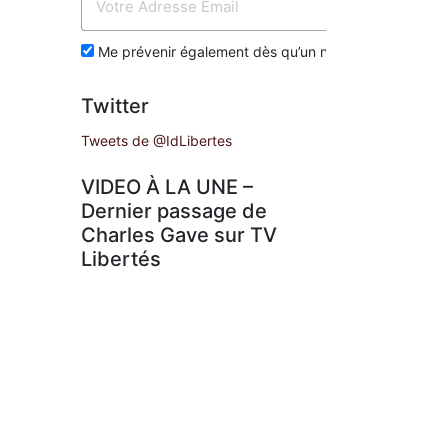
Env
Me prévenir également dès qu’un nouvel article est p
Twitter
Tweets de @IdLibertes
VIDEO À LA UNE –
Dernier passage de
Charles Gave sur TV
Libertés