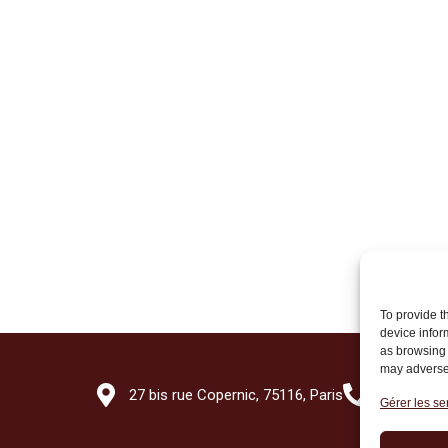
To provide t
device infor
as browsing 
may adversel
27 bis rue Copernic, 75116, Paris
+33 (0)1 7
Gérer les se