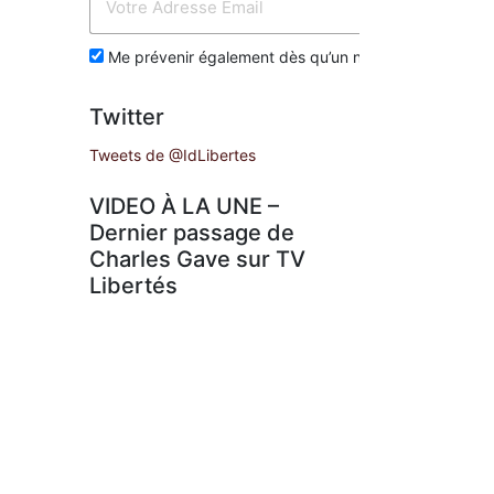
Env
Me prévenir également dès qu’un nouvel article est p
Twitter
Tweets de @IdLibertes
VIDEO À LA UNE –
Dernier passage de
Charles Gave sur TV
Libertés