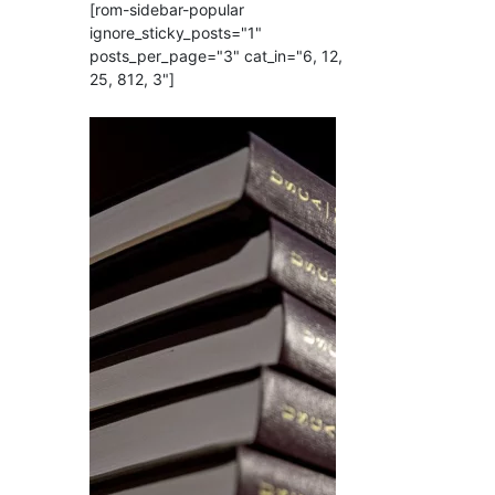
[rom-sidebar-popular
ignore_sticky_posts="1"
posts_per_page="3" cat_in="6, 12,
25, 812, 3"]