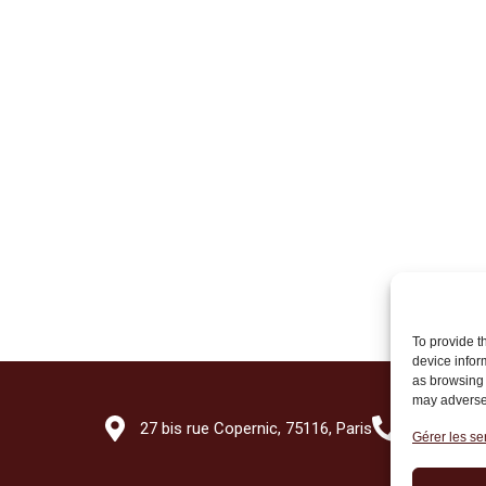
To provide t
device infor
as browsing 
may adversel
27 bis rue Copernic, 75116, Paris
+33 (0)1 7
Gérer les se