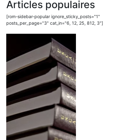
Articles populaires
[rom-sidebar-popular ignore_sticky_posts="1"
posts_per_page="3" cat_in="6, 12, 25, 812, 3"]