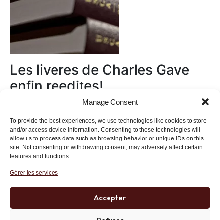
Les liveres de Charles Gave
enfin reedites!
Manage Consent
Au magasin
To provide the best experiences, we use technologies like cookies to store
and/or access device information. Consenting to these technologies will
allow us to process data such as browsing behavior or unique IDs on this
site. Not consenting or withdrawing consent, may adversely affect certain
features and functions.
Gérer les services
Institut des Libertés
27 bis rue Copernic, 75116, Paris
Accepter
+33 (0)1 71 20 45 39
Refuser