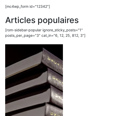
[mc4wp_form id="12342"]
Articles populaires
[rom-sidebar-popular ignore_sticky_posts="1"
posts_per_page="3" cat_in="6, 12, 25, 812, 3"]