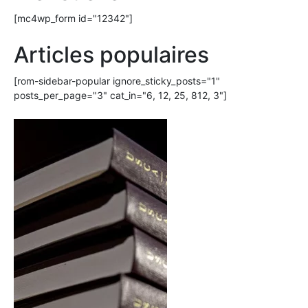
[mc4wp_form id="12342"]
Articles populaires
[rom-sidebar-popular ignore_sticky_posts="1"
posts_per_page="3" cat_in="6, 12, 25, 812, 3"]