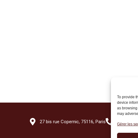
To provide t
device infor
as browsing 
may adversel
27 bis rue Copernic, 75116, Paris
+33 (0)1 7
Gérer les se