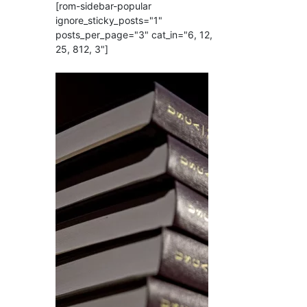
[rom-sidebar-popular
ignore_sticky_posts="1"
posts_per_page="3" cat_in="6, 12,
25, 812, 3"]