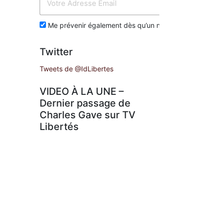
Env
Me prévenir également dès qu’un nouvel article est p
Twitter
Tweets de @IdLibertes
VIDEO À LA UNE –
Dernier passage de
Charles Gave sur TV
Libertés