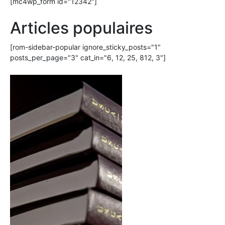
[mc4wp_form id="12342"]
Articles populaires
[rom-sidebar-popular ignore_sticky_posts="1"
posts_per_page="3" cat_in="6, 12, 25, 812, 3"]