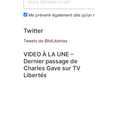
Env
Me prévenir également dès qu’un nouvel article est p
Twitter
Tweets de @IdLibertes
VIDEO À LA UNE –
Dernier passage de
Charles Gave sur TV
Libertés