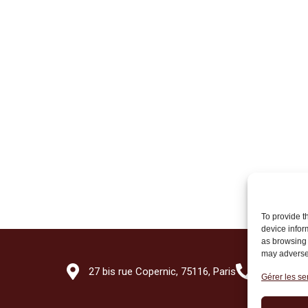
To provide t
device infor
as browsing 
may adversel
27 bis rue Copernic, 75116, Paris
+33 (0)1 7
Gérer les se