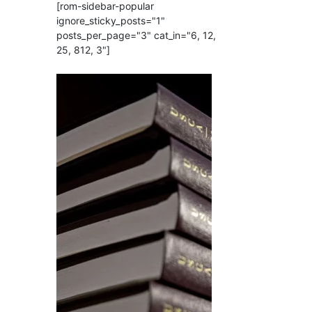
[rom-sidebar-popular
ignore_sticky_posts="1"
posts_per_page="3" cat_in="6, 12,
25, 812, 3"]