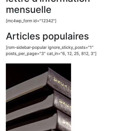
mensuelle
[mc4wp_form id="12342"]
Articles populaires
[rom-sidebar-popular ignore_sticky_posts="1"
posts_per_page="3" cat_in="6, 12, 25, 812, 3"]