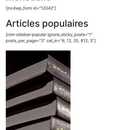
[mc4wp_form id="12342"]
Articles populaires
[rom-sidebar-popular ignore_sticky_posts="1"
posts_per_page="3" cat_in="6, 12, 25, 812, 3"]