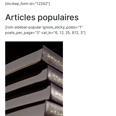
[mc4wp_form id="12342"]
Articles populaires
[rom-sidebar-popular ignore_sticky_posts="1"
posts_per_page="3" cat_in="6, 12, 25, 812, 3"]