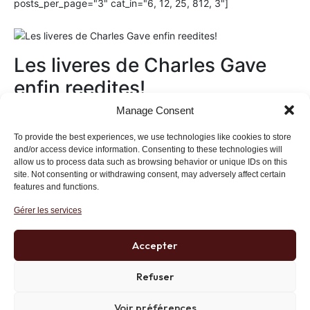
posts_per_page="3" cat_in="6, 12, 25, 812, 3"]
Les liveres de Charles Gave
enfin reedites!
Manage Consent
Au magasin
To provide the best experiences, we use technologies like cookies to store
and/or access device information. Consenting to these technologies will
allow us to process data such as browsing behavior or unique IDs on this
site. Not consenting or withdrawing consent, may adversely affect certain
features and functions.
Gérer les services
Institut des Libertés
27 bis rue Copernic, 75116, Paris
Accepter
+33 (0)1 71 20 45 39
Refuser
Voir préférences