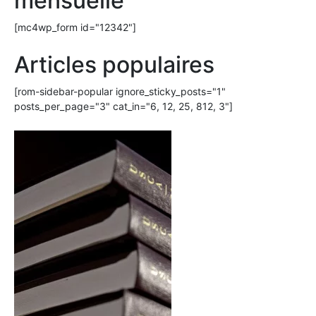
mensuelle
[mc4wp_form id="12342"]
Articles populaires
[rom-sidebar-popular ignore_sticky_posts="1"
posts_per_page="3" cat_in="6, 12, 25, 812, 3"]